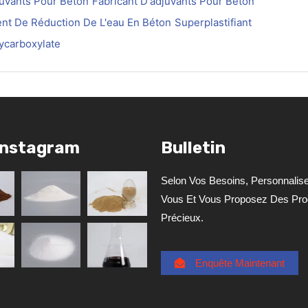
uvants Pour Béton
Fabricant D'adjuvants Pour Béton
nt De Réduction De L'eau En Béton
Superplastifiant
ycarboxylate
Instagram
Bulletin
Selon Vos Besoins, Personnalis
Vous Et Vous Proposez Des Prod
Précieux.
Enquête Maintenant