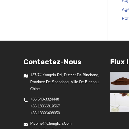
Adj
Age
Pol
Contactez-Nous
Flux 
137-7# Yongxin Rd, District De Bincheng,
Province De Shandong, Ville De Binzhou,
Chine
+86 543-3324448
+86 18366819567
+86 13396498050
Pivoine@chenglicn.com