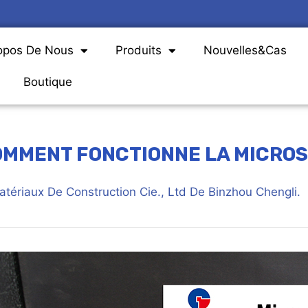
opos De Nous
Produits
Nouvelles&Cas
Boutique
MMENT FONCTIONNE LA MICROSI
atériaux De Construction Cie., Ltd De Binzhou Chengli.