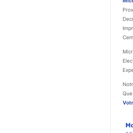
Micr
Prov
Decr
Impr
Cem
Micr
Elec
Expe
Notr
Que 
Votr
Mo