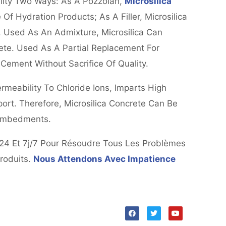
lity Two Ways: As A Pozzolan,
Microsilica
f Hydration Products; As A Filler, Microsilica
 Used As An Admixture, Microsilica Can
te. Used As A Partial Replacement For
ement Without Sacrifice Of Quality.
meability To Chloride Ions, Imparts High
sport. Therefore, Microsilica Concrete Can Be
 Embedments.
/24 Et 7j/7 Pour Résoudre Tous Les Problèmes
Produits.
Nous Attendons Avec Impatience