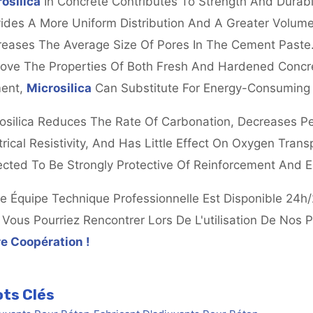
osilica
In Concrete Contributes To Strength And Durabi
ides A More Uniform Distribution And A Greater Volume O
eases The Average Size Of Pores In The Cement Paste.
ove The Properties Of Both Fresh And Hardened Concre
ent,
Microsilica
Can Substitute For Energy-Consuming C
osilica Reduces The Rate Of Carbonation, Decreases Per
trical Resistivity, And Has Little Effect On Oxygen Tran
cted To Be Strongly Protective Of Reinforcement And
e Équipe Technique Professionnelle Est Disponible 24h
Vous Pourriez Rencontrer Lors De L'utilisation De Nos 
e Coopération !
ts Clés