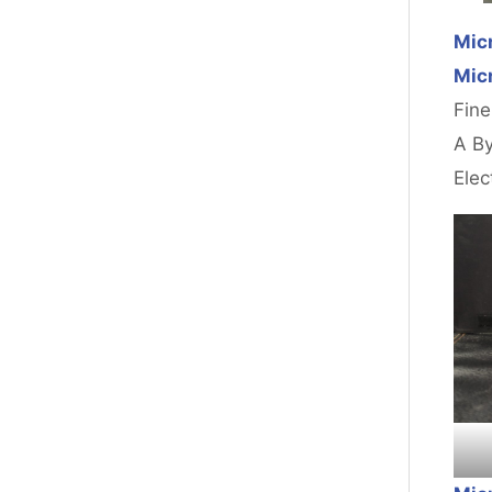
Micr
Micr
Fine
A By
Elec