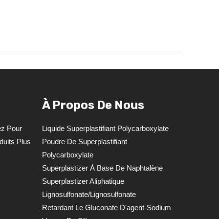
À Propos De Nous
ez Pour
Liquide Superplastifiant Polycarboxylate
uits Plus
Poudre De Superplastifiant
Polycarboxylate
Superplastizer À Base De Naphtalène
Superplastizer Aliphatique
Lignosulfonate/lignosulfonate
Retardant Le Gluconate D'agent-Sodium