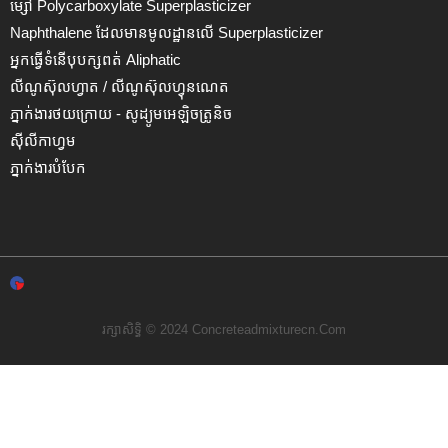
ម្សៅ Polycarboxylate Superplasticizer
Naphthalene ដែលមានមូលដ្ឋានលើ Superplasticizer
អ្នកធ្វើទំនើបុបក្សពត់ Aliphatic
លីណូស៊ុលហ្វាត / លីណូស៊ុលហ្វុនណេត
ភ្នាក់ងារថយក្រោយ - សូដ្យូមអេឡិចត្រូនិច
ស៊ីលីកាហ្វម
ភ្នាក់ងារបំបែក
រក្សាសិទ្ធិ © 2024 Concreteadmixturecn.com