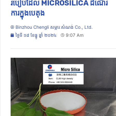
របៀបដែល MICROSILICA ដំណើរ
ការក្នុងបេតុង
Binzhou Chengli សម្ភារៈសំណង់ Co., Ltd.
ថ្ងៃទី ១៨ ខែធ្នូ ឆ្នាំ ២០២៤
9:07 Am