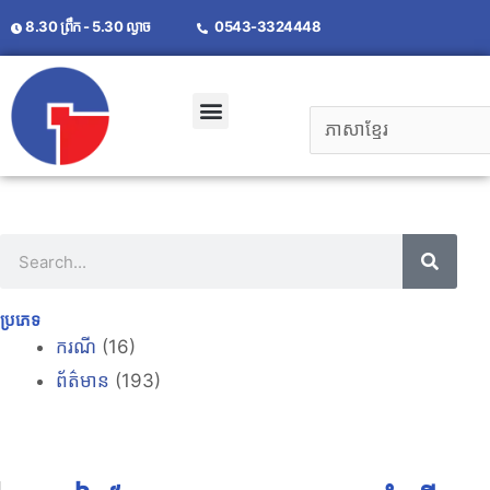
8.30 ព្រឹក - 5.30 ល្ងាច
0543-3324448
សំណួរគេសួរញឹកញាប់
ប្រភេទ
ករណី
(16)
ព័ត៌មាន
(193)