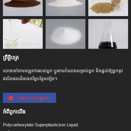
ព្រឹត្តិបត្រ
យោងទៅតាមតម្រូវការរបស់អ្នក ប្ដូរតាមបំណងសម្រាប់អ្នក និងផ្តល់ឱ្យអ្នកនូវ
ផលិតផលដ៏មានតម្លៃបន្ថែមទៀត។
ការសាកសួរឥឡូវនេះ
អំពី​ពួក​យើង
Polycarboxylate Superplasticizer Liquid