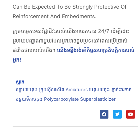
Can Be Expected To Be Strongly Protective Of
Reinforcement And Embedments.
ក្រុមបច្ចេកទេសវិជ្ជាជីវៈរបស់យើងអាចរកបាន 24/7 ដើម្បីដោះ
ស្រាយបញ្ហាណាមួយដែលអ្នកអាចជួបប្រទះនៅពេលប្រើប្រាស់
ផលិតផលរបស់យើង។
យើងទន្ទឹងរង់ចាំកិច្ចសហប្រតិបត្តិការរបស់
អ្នក!
ស្លាក
ល្បាយបេតុង
ក្រុមហ៊ុនផលិត Amixtures បេតុងបេតុង
ភ្នាក់ងារកាត់
បន្ថយទឹកបេតុង
Polycarboxylate Superplasticizer