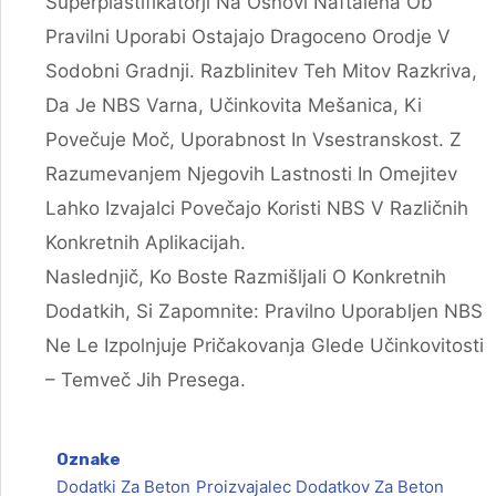
Superplastifikatorji Na Osnovi Naftalena Ob
Pravilni Uporabi Ostajajo Dragoceno Orodje V
Sodobni Gradnji. Razblinitev Teh Mitov Razkriva,
Da Je NBS Varna, Učinkovita Mešanica, Ki
Povečuje Moč, Uporabnost In Vsestranskost. Z
Razumevanjem Njegovih Lastnosti In Omejitev
Lahko Izvajalci Povečajo Koristi NBS V Različnih
Konkretnih Aplikacijah.
Naslednjič, Ko Boste Razmišljali O Konkretnih
Dodatkih, Si Zapomnite: Pravilno Uporabljen NBS
Ne Le Izpolnjuje Pričakovanja Glede Učinkovitosti
– Temveč Jih Presega.
Oznake
Dodatki Za Beton
Proizvajalec Dodatkov Za Beton