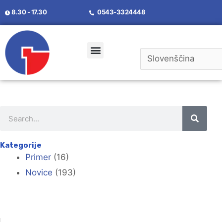
8.30 - 17.30
0543-3324448
Pogosta Vprašanja
Kategorije
Primer
(16)
Novice
(193)