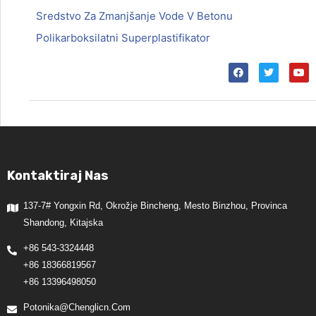
Sredstvo Za Zmanjšanje Vode V Betonu
Polikarboksilatni Superplastifikator
Kontaktiraj Nas
137-7# Yongxin Rd, Okrožje Bincheng, Mesto Binzhou, Provinca
Shandong, Kitajska
+86 543-3324448
+86 18366819567
+86 13396498050
Potonika@chenglicn.com