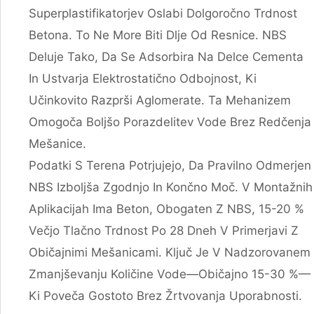
Superplastifikatorjev Oslabi Dolgoročno Trdnost
Betona. To Ne More Biti Dlje Od Resnice. NBS
Deluje Tako, Da Se Adsorbira Na Delce Cementa
In Ustvarja Elektrostatično Odbojnost, Ki
Učinkovito Razprši Aglomerate. Ta Mehanizem
Omogoča Boljšo Porazdelitev Vode Brez Redčenja
Mešanice.
Podatki S Terena Potrjujejo, Da Pravilno Odmerjen
NBS Izboljša Zgodnjo In Končno Moč. V Montažnih
Aplikacijah Ima Beton, Obogaten Z NBS, 15-20 %
Večjo Tlačno Trdnost Po 28 Dneh V Primerjavi Z
Običajnimi Mešanicami. Ključ Je V Nadzorovanem
Zmanjševanju Količine Vode—Običajno 15-30 %—
Ki Poveča Gostoto Brez Žrtvovanja Uporabnosti.