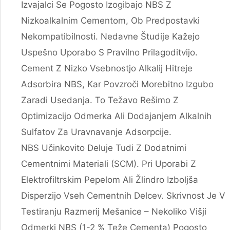
Izvajalci Se Pogosto Izogibajo NBS Z
Nizkoalkalnim Cementom, Ob Predpostavki
Nekompatibilnosti. Nedavne Študije Kažejo
Uspešno Uporabo S Pravilno Prilagoditvijo.
Cement Z Nizko Vsebnostjo Alkalij Hitreje
Adsorbira NBS, Kar Povzroči Morebitno Izgubo
Zaradi Usedanja. To Težavo Rešimo Z
Optimizacijo Odmerka Ali Dodajanjem Alkalnih
Sulfatov Za Uravnavanje Adsorpcije.
NBS Učinkovito Deluje Tudi Z Dodatnimi
Cementnimi Materiali (SCM). Pri Uporabi Z
Elektrofiltrskim Pepelom Ali Žlindro Izboljša
Disperzijo Vseh Cementnih Delcev. Skrivnost Je V
Testiranju Razmerij Mešanice – Nekoliko Višji
Odmerki NBS (1-2 % Teže Cementa) Pogosto