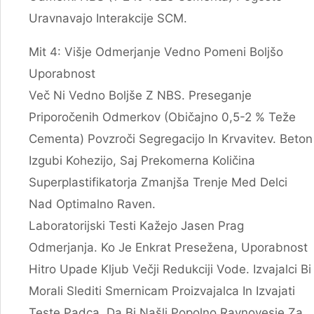
Uravnavajo Interakcije SCM.
Mit 4: Višje Odmerjanje Vedno Pomeni Boljšo
Uporabnost
Več Ni Vedno Boljše Z NBS. Preseganje
Priporočenih Odmerkov (običajno 0,5-2 % Teže
Cementa) Povzroči Segregacijo In Krvavitev. Beton
Izgubi Kohezijo, Saj Prekomerna Količina
Superplastifikatorja Zmanjša Trenje Med Delci
Nad Optimalno Raven.
Laboratorijski Testi Kažejo Jasen Prag
Odmerjanja. Ko Je Enkrat Presežena, Uporabnost
Hitro Upade Kljub Večji Redukciji Vode. Izvajalci Bi
Morali Slediti Smernicam Proizvajalca In Izvajati
Teste Padca, Da Bi Našli Popolno Ravnovesje Za