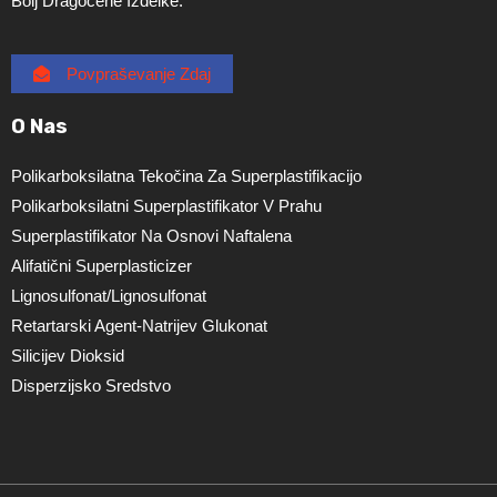
Bolj Dragocene Izdelke.
Povpraševanje Zdaj
O Nas
Polikarboksilatna Tekočina Za Superplastifikacijo
Polikarboksilatni Superplastifikator V Prahu
Superplastifikator Na Osnovi Naftalena
Alifatični Superplasticizer
Lignosulfonat/lignosulfonat
Retartarski Agent-Natrijev Glukonat
Silicijev Dioksid
Disperzijsko Sredstvo