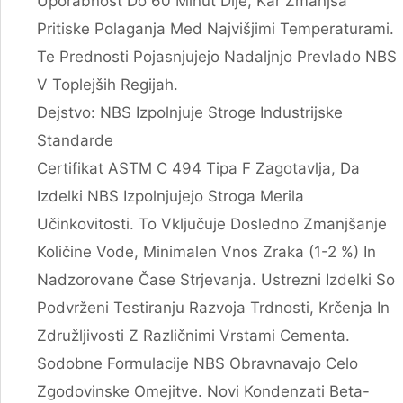
Uporabnost Do 60 Minut Dlje, Kar Zmanjša
Pritiske Polaganja Med Najvišjimi Temperaturami.
Te Prednosti Pojasnjujejo Nadaljnjo Prevlado NBS
V Toplejših Regijah.
Dejstvo: NBS Izpolnjuje Stroge Industrijske
Standarde
Certifikat ASTM C 494 Tipa F Zagotavlja, Da
Izdelki NBS Izpolnjujejo Stroga Merila
Učinkovitosti. To Vključuje Dosledno Zmanjšanje
Količine Vode, Minimalen Vnos Zraka (1-2 %) In
Nadzorovane Čase Strjevanja. Ustrezni Izdelki So
Podvrženi Testiranju Razvoja Trdnosti, Krčenja In
Združljivosti Z Različnimi Vrstami Cementa.
Sodobne Formulacije NBS Obravnavajo Celo
Zgodovinske Omejitve. Novi Kondenzati Beta-