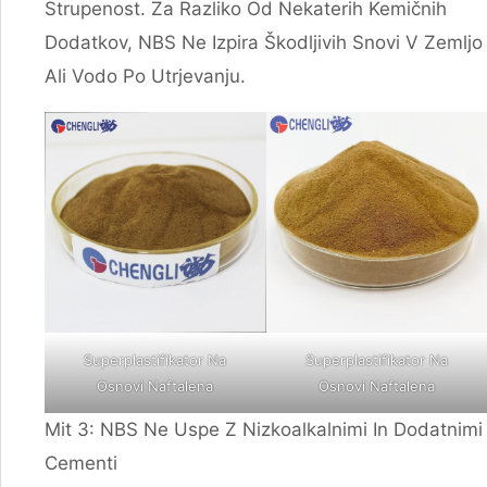
Strupenost. Za Razliko Od Nekaterih Kemičnih
Dodatkov, NBS Ne Izpira Škodljivih Snovi V Zemljo
Ali Vodo Po Utrjevanju.
Superplastifikator Na
Superplastifikator Na
Osnovi Naftalena
Osnovi Naftalena
Mit 3: NBS Ne Uspe Z Nizkoalkalnimi In Dodatnimi
Cementi