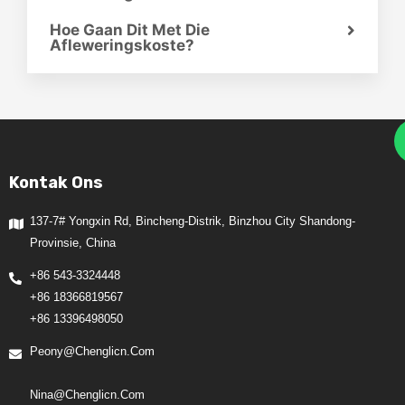
Hoe Gaan Dit Met Die
Afleweringskoste?
Kontak Ons
137-7# Yongxin Rd, Bincheng-Distrik, Binzhou City Shandong-
Provinsie, China
+86 543-3324448
+86 18366819567
+86 13396498050
Peony@chenglicn.com
Nina@chenglicn.com