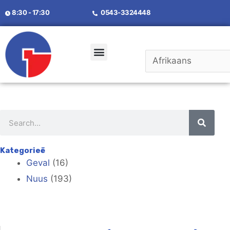
8:30 - 17:30
0543-3324448
Kategorieë
Geval
(16)
Nuus
(193)