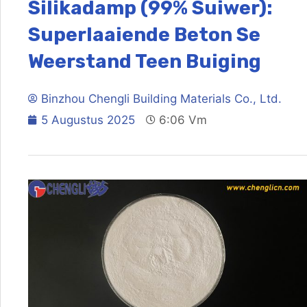
Silikadamp (99% Suiwer):
Superlaaiende Beton Se
Weerstand Teen Buiging
Binzhou Chengli Building Materials Co., Ltd.
5 Augustus 2025
6:06 Vm