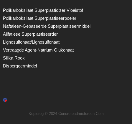
Polikarboksilaat Superplasticizer Vloeistof
Polikarboksilaat Superplastiseerpoeier
Naftaleen-Gebaseerde Superplastiseermiddel
Alifatiese Superplastiseerder
Lignosulfonaat/lignosulfonaat
Vertraagde Agent-Natrium Glukonaat
Silika Rook
Dispergeermiddel
Kopiereg © 2024 Concreteadmixturecn.com