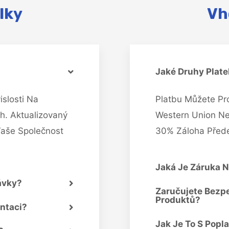
lky
Vh
Jaké Druhy Plate
slosti Na
Platbu Můžete Pr
h. Aktualizovaný
Western Union Ne
aše Společnost
30% Záloha Přede
Jaká Je Záruka 
ávky?
Zaručujete Bezp
Produktů?
ntaci?
Jak Je To S Popl