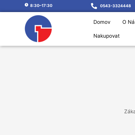
8:30–17:30
0543-3324448
Domov
O Ná
Nakupovat
Záka