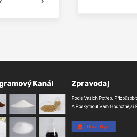
?
agramový Kanál
Zpravodaj
Podle Vašich Potřeb, Přizpůsobi
A Poskytnout Vám Hodnotnější P
Dotaz Nyní