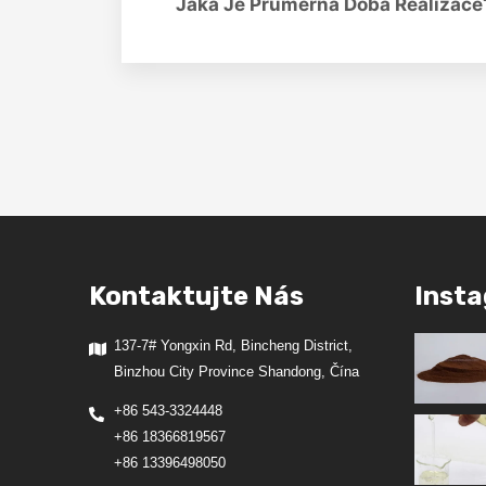
Jaká Je Průměrná Doba Realizace
Kontaktujte Nás
Inst
137-7# Yongxin Rd, Bincheng District,
Binzhou City Province Shandong, Čína
+86 543-3324448
+86 18366819567
+86 13396498050