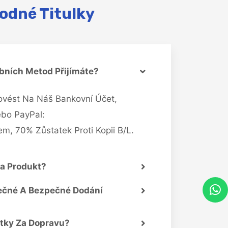
odné Titulky
bních Metod Přijímáte?
ovést Na Náš Bankovní Účet,
bo PayPal:
m, 70% Zůstatek Proti Kopii B/L.
Na Produkt?
ečné A Bezpečné Dodání
atky Za Dopravu?