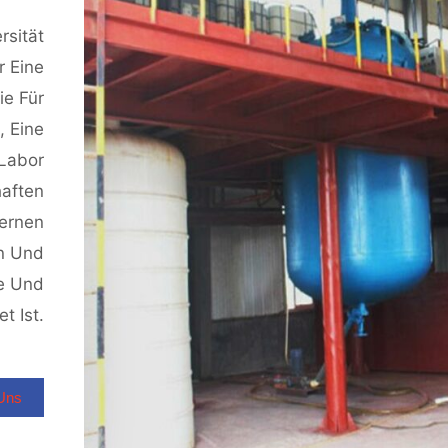
rsität
 Eine
ie Für
, Eine
Labor
haften
ernen
n Und
te Und
t Ist.
 Uns