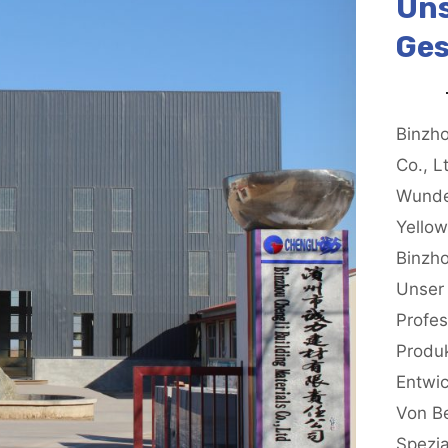
Un
Ges
Binzho
Co., L
Wunde
Yellow
Binzho
Unser
Profes
Produk
Entwic
Von B
Spezial