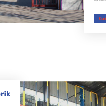
Kont
rik