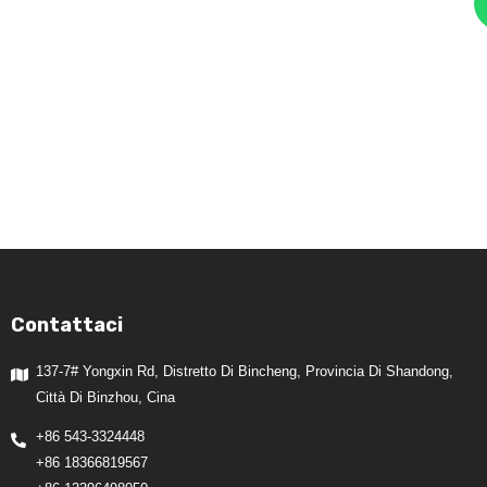
Contattaci
137-7# Yongxin Rd, Distretto Di Bincheng, Provincia Di Shandong,
Città Di Binzhou, Cina
+86 543-3324448
+86 18366819567