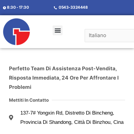
8:30 - 17:30
0543-3324448
Domande Frequenti
Perfetto Team Di Assistenza Post-Vendita,
Risposta Immediata, 24 Ore Per Affrontare I
Problemi
Mettiti In Contatto
137-7# Yongxin Rd, Distretto Di Bincheng,
Provincia Di Shandong, Città Di Binzhou, Cina