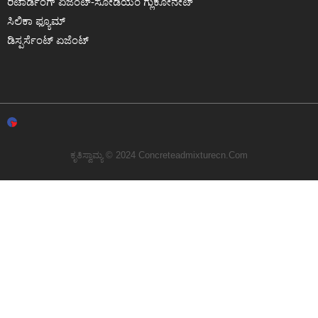
ರಿಟಾರ್ಡಿಂಗ್ ಏಜೆಂಟ್-ಸೋಡಿಯಂ ಗ್ಲುಕೋನೇಟ್
ಸಿಲಿಕಾ ಫ್ಯೂಮ್
ಡಿಸ್ಪರ್ಸೆಂಟ್ ಏಜೆಂಟ್
ಕೃತಿಸ್ವಾಮ್ಯ © 2024 Concreteadmixturecn.com