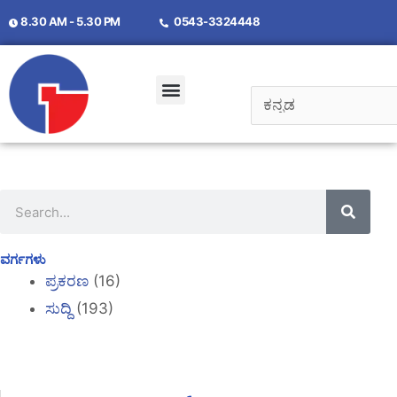
8.30 AM - 5.30 PM
0543-3324448
ವರ್ಗಗಳು
ಪ್ರಕರಣ
(16)
ಸುದ್ದಿ
(193)