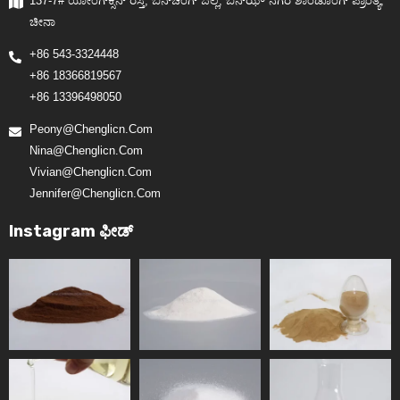
137-7# ಯೋಂಗ್‌ಕ್ಸಿನ್ ರಸ್ತೆ, ಬಿನ್‌ಚೆಂಗ್ ಜಿಲ್ಲೆ, ಬಿನ್‌ಝೌ ನಗರ ಶಾಂಡೊಂಗ್ ಪ್ರಾಂತ್ಯ,
ಚೀನಾ
+86 543-3324448
+86 18366819567
+86 13396498050
Peony@chenglicn.com
Nina@chenglicn.com
Vivian@chenglicn.com
Jennifer@chenglicn.com
Instagram ಫೀಡ್