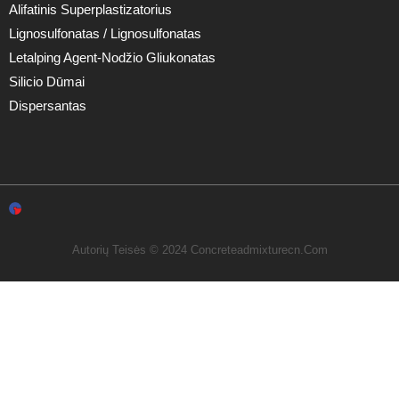
Alifatinis Superplastizatorius
Lignosulfonatas / Lignosulfonatas
Letalping Agent-Nodžio Gliukonatas
Silicio Dūmai
Dispersantas
Autorių Teisės © 2024 Concreteadmixturecn.com