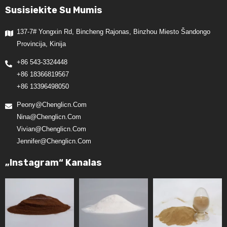
Susisiekite Su Mumis
137-7# Yongxin Rd, Bincheng Rajonas, Binzhou Miesto Šandongo
Provincija, Kinija
+86 543-3324448
+86 18366819567
+86 13396498050
Peony@chenglicn.com
Nina@chenglicn.com
Vivian@chenglicn.com
Jennifer@chenglicn.com
„Instagram“ Kanalas