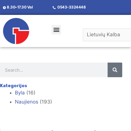
8.30–17.30 Val
0543-3324448
Susisiekite Su Mumis
Kategorijos
Byla
(16)
Naujienos
(193)