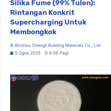
Silika Fume (99% Tulen):
Rintangan Konkrit
Supercharging Untuk
Membongkok
Binzhou Chengli Building Materials Co., Ltd.
5 Ogos 2025
6:06 Pagi