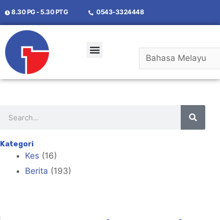
8.30 PG - 5.30 PTG
0543-3324448
Tentang Kita
Kategori
Kes
(16)
Berita
(193)