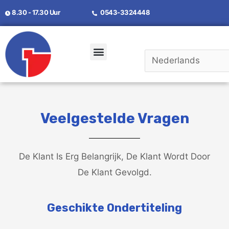
8.30 - 17.30 Uur
0543-3324448
Neem Contact Met Ons Op
Veelgestelde Vragen
Veelgestelde Vragen
De Klant Is Erg Belangrijk, De Klant Wordt Door
De Klant Gevolgd.
Geschikte Ondertiteling