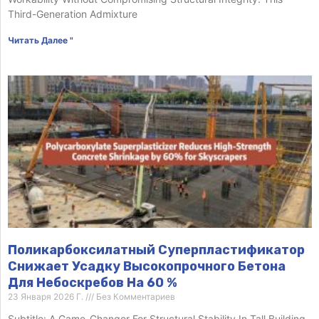
Third-Generation Admixture
Читать Далее "
Поликарбоксилатный Суперпластификатор
Снижает Усадку Высокопрочного Бетона
Для Небоскребов На 60 %
23 Января 2026 Г.
Без Комментариев
Subtitle: A Game-Changer For Structural Stability In Tall Building