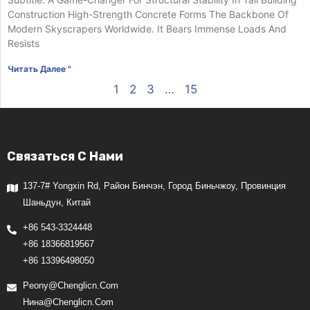
Construction High-Strength Concrete Forms The Backbone Of
Modern Skyscrapers Worldwide. It Bears Immense Loads And
Resists
Читать Далее "
1
2
3
…
15
Связаться С Нами
137-7# Yongxin Rd, Район Бинчэн, Город Биньчжоу, Провинция
Шаньдун, Китай
+86 543-3324448
+86 18366819567
+86 13396498050
Peony@chenglicn.com
Нина@chenglicn.com