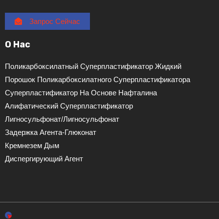
Запрос Сейчас
О Нас
Поликарбоксилатный Суперпластификатор Жидкий
Порошок Поликарбоксилатного Суперпластификатора
Суперпластификатор На Основе Нафталина
Алифатический Суперпластификатор
Лигносульфонат/лигносульфонат
Задержка Агента-Глюконат
Кремнезем Дым
Диспергирующий Агент