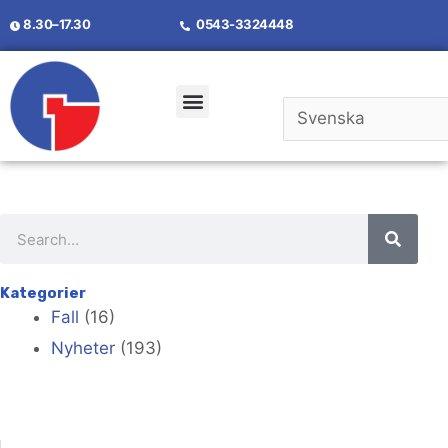
8.30–17.30
0543-3324448
Kategorier
Fall
(16)
Nyheter
(193)