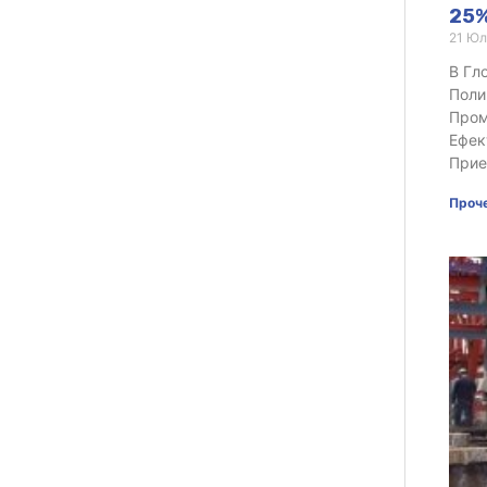
25%
21 Юл
В Гл
Поли
Пром
Ефек
Прие
Проче