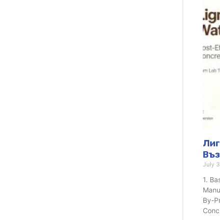
Лиг
Въз
July 3
1. Ba
Manuf
By-Pr
Concr