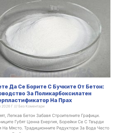
те Да Се Борите С Бучките От Бетон:
оводство За Поликарбоксилатен
ерпластификатор На Прах
и 2026 Г
Без Коментари
ят, Лепкав Бетон Забавя Строителните Графици.
ниците Губят Ценна Енергия, Борейки Се С Твърди
 На Място. Традиционните Редуктори За Вода Често