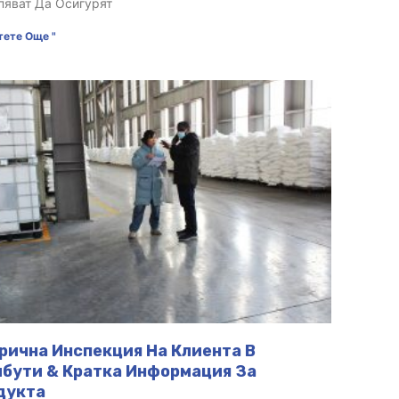
пяват Да Осигурят
тете Още "
рична Инспекция На Клиента В
бути & Кратка Информация За
дукта