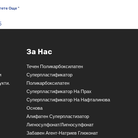
тете Още "
5
За Нас
Течен Поликарбоксилатен
и
Суперпластификатор
укти.
Поликарбоксилатен
Суперпластификатор На Прах
Суперпластификатор На Нафталинова
Основа
Алифатен Суперпластизатор
Лигносулфонат/лигносулфонат
Забавен Агент-Натриев Глюконат