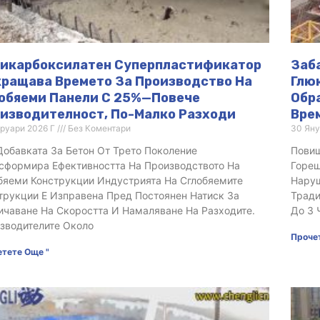
икарбоксилатен Суперпластификатор
Заб
ращава Времето За Производство На
Глю
обяеми Панели С 25%—Повече
Обр
изводителност, По-Малко Разходи
Вре
руари 2026 Г
Без Коментари
30 Яну
Добавката За Бетон От Трето Поколение
Повиш
сформира Ефективността На Производството На
Горещ
бяеми Конструкции Индустрията На Сглобяемите
Наруш
трукции Е Изправена Пред Постоянен Натиск За
Тради
ичаване На Скоростта И Намаляване На Разходите.
До 3 
зводителите Около
Проче
тете Още "