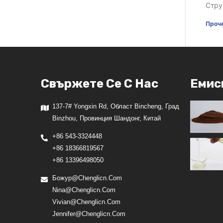
Стру
Проче
Свържете Се С Нас
Емис
137-7# Yongxin Rd, Област Bincheng, Град
Binzhou, Провинция Шандонг, Китай
+86 543-3324448
+86 18366819567
+86 13396498050
Божур@chenglicn.com
Nina@chenglicn.com
Vivian@chenglicn.com
Jennifer@chenglicn.com