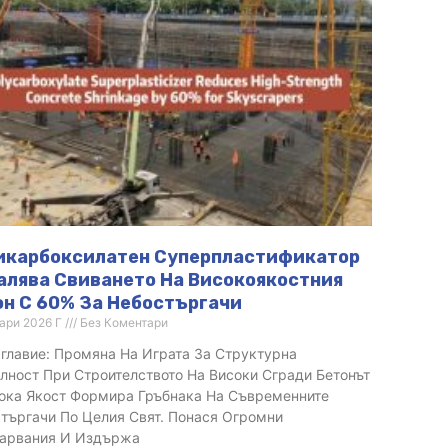
икарбоксилатен Суперпластификатор
алява Свиването На Високоякостния
он С 60% За Небостъргачи
ари 2026 Г
Без Коментари
главие: Промяна На Играта За Структурна
лност При Строителството На Високи Сгради Бетонът
ока Якост Формира Гръбнака На Съвременните
търгачи По Целия Свят. Понася Огромни
варвания И Издържа