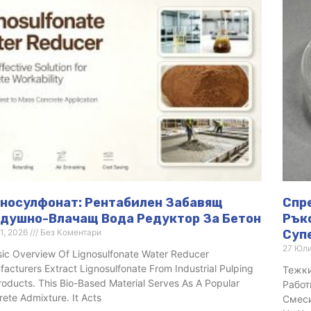
носулфонат: Рентабилен Забавящ
Спре
душно-Влачащ Вода Редуктор За Бетон
Рък
1, 2026
Без Коментари
Суп
27 Юл
sic Overview Of Lignosulfonate Water Reducer
acturers Extract Lignosulfonate From Industrial Pulping
Тежки
oducts. This Bio-Based Material Serves As A Popular
Работ
ete Admixture. It Acts
Смеси