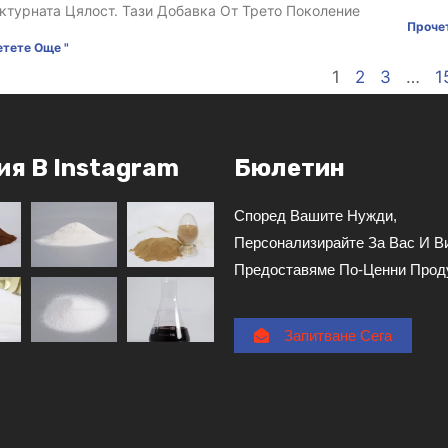
ктурната Цялост. Тази Добавка От Трето Поколение
Проче
тете Още "
1
2
3
…
1
ия В Instagram
Бюлетин
Според Вашите Нужди,
Персонализирайте За Вас И В
Предоставяме По-Ценни Прод
Запитване Сега