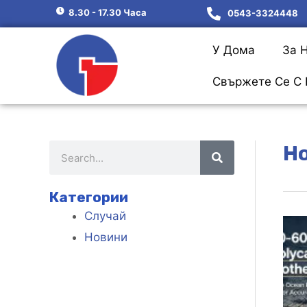
8.30 - 17.30 Часа
0543-3324448
У Дома
За 
Свържете Се С 
Н
Категории
Случай
Новини