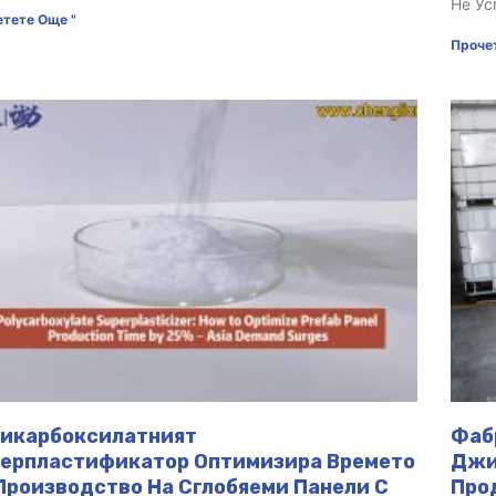
Не Ус
тете Още "
Проче
икарбоксилатният
Фаб
ерпластификатор Оптимизира Времето
Джи
Производство На Сглобяеми Панели С
Про