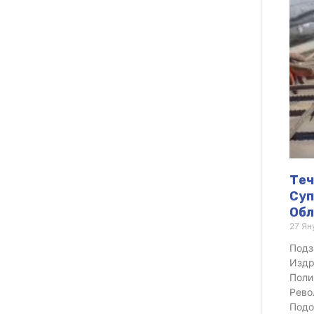
Теч
Суп
Обл
27 Ян
Подз
Издр
Поли
Рево
Подо