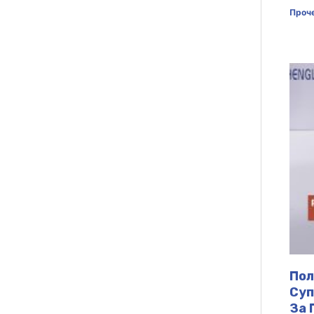
Проче
Пол
Суп
За 