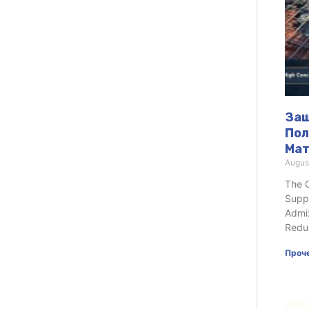
Защ
Пол
Мат
Augus
The C
Supp
Admix
Reduc
Проче