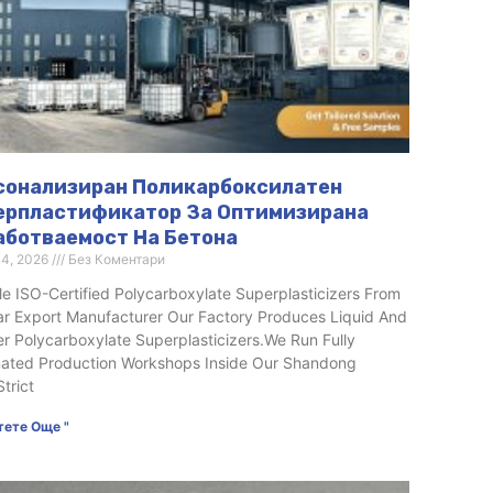
сонализиран Поликарбоксилатен
ерпластификатор За Оптимизирана
аботваемост На Бетона
 4, 2026
Без Коментари
le ISO-Certified Polycarboxylate Superplasticizers From
ar Export Manufacturer Our Factory Produces Liquid And
r Polycarboxylate Superplasticizers.We Run Fully
ated Production Workshops Inside Our Shandong
Strict
тете Още "