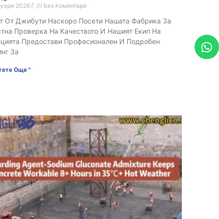
руари 2026 Г
Без Коментари
т От Джибути Наскоро Посети Нашата Фабрика За
тна Проверка На Качеството И Нашият Екип На
цията Предостави Професионален И Подробен
нг За
тете Още "