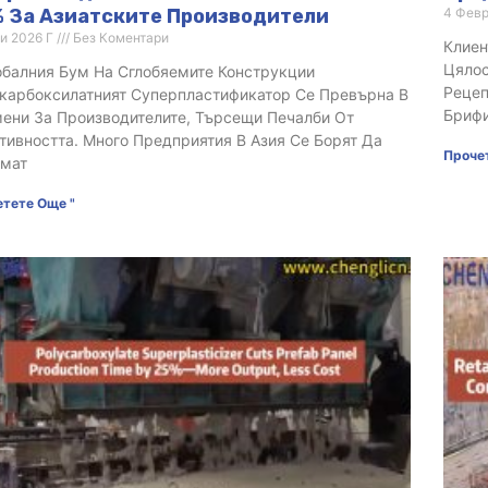
 За Азиатските Производители
4 Фев
и 2026 Г
Без Коментари
Клиен
Цялос
обалния Бум На Сглобяемите Конструкции
Рецеп
карбоксилатният Суперпластификатор Се Превърна В
Брифи
ени За Производителите, Търсещи Печалби От
тивността. Много Предприятия В Азия Се Борят Да
Проче
мат
тете Още "