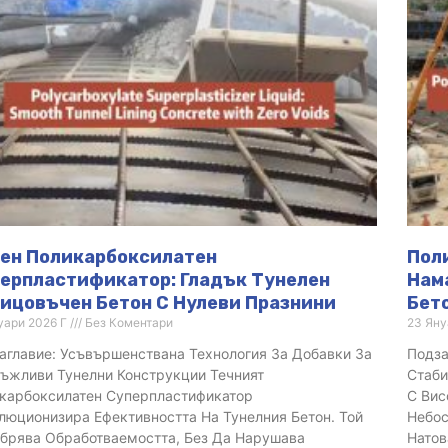
ен Поликарбоксилатен
Пол
ерпластификатор: Гладък Тунелен
Нам
ицовъчен Бетон С Нулеви Празнини
Бет
уари 2026 Г
Без Коментари
23 Яну
аглавие: Усъвършенствана Технология За Добавки За
Подза
ъжливи Тунелни Конструкции Течният
Стаби
карбоксилатен Суперпластификатор
С Вис
люционизира Ефективността На Тунелния Бетон. Той
Небос
брява Обработваемостта, Без Да Нарушава
Нато