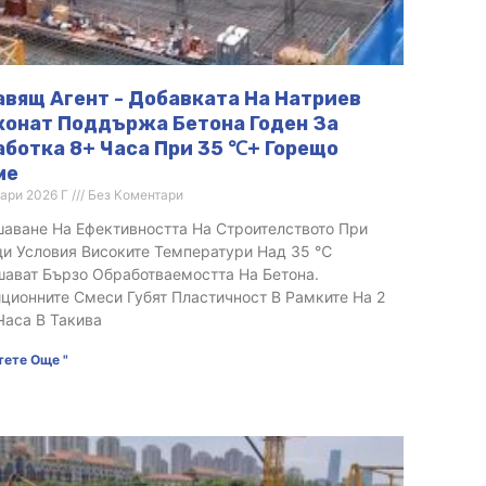
авящ Агент - Добавката На Натриев
конат Поддържа Бетона Годен За
аботка 8+ Часа При 35 ℃+ Горещо
ме
ари 2026 Г
Без Коментари
аване На Ефективността На Строителството При
и Условия Високите Температури Над 35 ℃
ават Бързо Обработваемостта На Бетона.
ционните Смеси Губят Пластичност В Рамките На 2
Часа В Такива
тете Още "