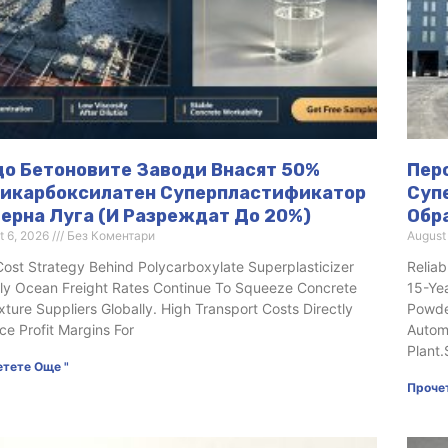
о Бетоновите Заводи Внасят 50%
Пер
икарбоксилатен Суперпластификатор
Суп
ерна Луга (и Разреждат До 20%)
Обр
t 6, 2026
Без Коментари
August
ost Strategy Behind Polycarboxylate Superplasticizer
Reliab
ly Ocean Freight Rates Continue To Squeeze Concrete
15-Ye
ture Suppliers Globally. High Transport Costs Directly
Powde
e Profit Margins For
Autom
Plant.
тете Още "
Проче