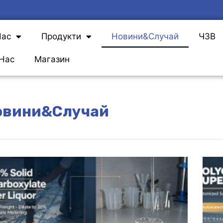
Нас
Продукти
Новини&Случай
ЧЗВ
Нас
Магазин
овини&Случай