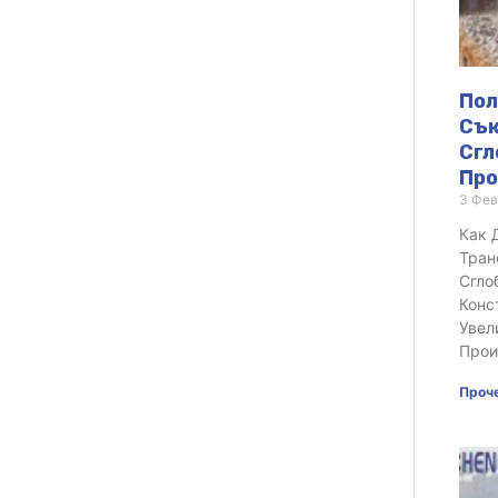
Пол
Сък
Сгл
Про
3 Фев
Как 
Тран
Сгло
Конс
Увел
Прои
Проче