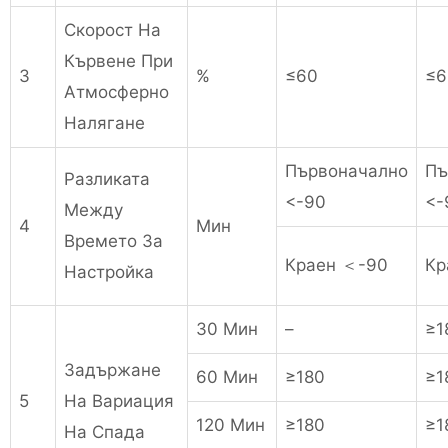
Скорост На
Кървене При
3
%
≤60
≤6
Атмосферно
Налягане
Първоначално
Пъ
Разликата
<-90
<-
Между
4
Мин
Времето За
Краен ＜-90
Кр
Настройка
30 Мин
–
≥1
Задържане
60 Мин
≥180
≥1
5
На Вариация
120 Мин
≥180
≥1
На Спада