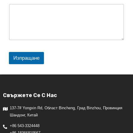
Изпращане
Свържете Се С Нас
137-7# Yongxin Rd, Област Bincheng, Град Binzhou, Провинция
Шандонг, Китай
+86 543-3324448
+86 18366819567