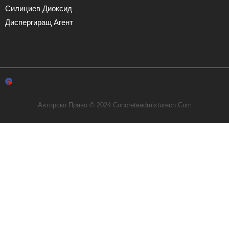
Силициев Диоксид
Диспергиращ Агент
Авторско Право © 2024 Concreteadmixturecn.com