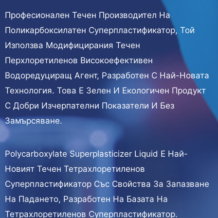
Професионален Течен Производител На
Поликарбоксилатен Суперпластификатор, Той
Използва Модифицирания Течен
Перхлоретиленов Високоефективен
Водоредуциращ Агент, Разработен С Най-Новата
Технология. Това Е Зелен И Екологичен Продукт
С Добри Изчерпателни Показатели И Без
Замърсяване.
Polycarboxylate Superplasticizer Liquid Е Най-
Новият Течен Тетрахлоретиленов
Суперпластификатор Със Свойства За Запазване
На Падането, Разработен На Базата На
Тетрахлоретиленов Суперпластификатор.