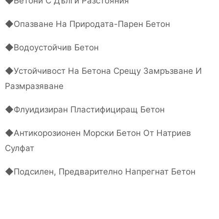
◆Бетони С Дълги Разстояния
◆Опазване На Природата-Парен Бетон
◆Водоустойчив Бетон
◆Устойчивост На Бетона Срещу Замръзване И
Размразяване
◆Флуидизиран Пластифициращ Бетон
◆Антикорозионен Морски Бетон От Натриев
Сулфат
◆Подсилен, Предварително Напрегнат Бетон