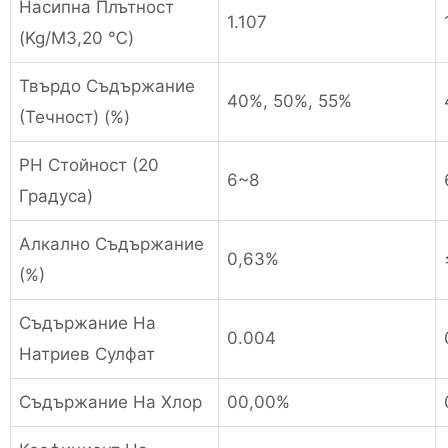
Насипна Плътност
1.107
(Kg/M
3
,20 ℃)
Твърдо Съдържание
40%, 50%, 55%
(течност) (%)
PH Стойност (20
6~8
Градуса)
Алкално Съдържание
0,63%
(%)
Съдържание На
0.004
Натриев Сулфат
Съдържание На Хлор
00,00%