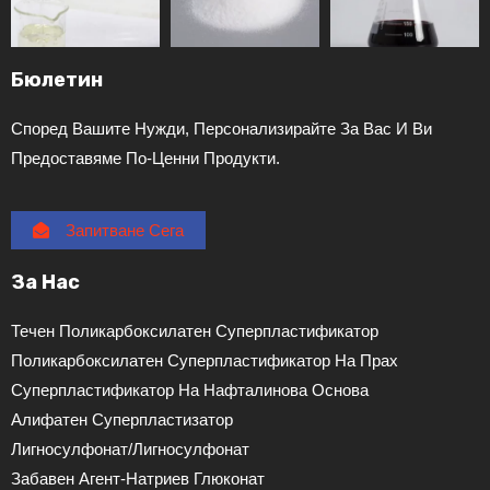
Бюлетин
Според Вашите Нужди, Персонализирайте За Вас И Ви
Предоставяме По-Ценни Продукти.
Запитване Сега
За Нас
Течен Поликарбоксилатен Суперпластификатор
Поликарбоксилатен Суперпластификатор На Прах
Суперпластификатор На Нафталинова Основа
Алифатен Суперпластизатор
Лигносулфонат/лигносулфонат
Забавен Агент-Натриев Глюконат