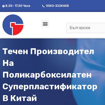
8.30 - 17.30 Часа
0543-3324448
Свържете Се С Нас
Течен Производител
На
Поликарбоксилатен
Суперпластификатор
В Китай