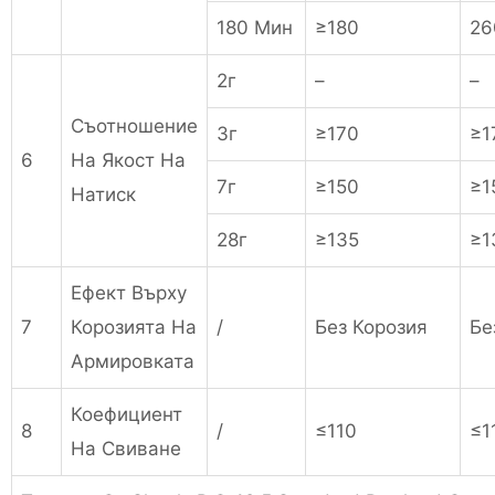
180 Мин
≥180
26
2г
–
–
Съотношение
3г
≥170
≥1
6
На Якост На
7г
≥150
≥1
Натиск
28г
≥135
≥1
Ефект Върху
7
Корозията На
/
Без Корозия
Бе
Армировката
Коефициент
8
/
≤110
≤1
На Свиване