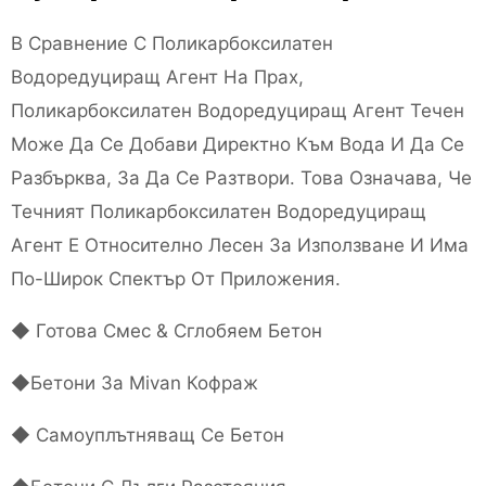
В Сравнение С Поликарбоксилатен
Водоредуциращ Агент На Прах,
Поликарбоксилатен Водоредуциращ Агент Течен
Може Да Се Добави Директно Към Вода И Да Се
Разбърква, За Да Се Разтвори. Това Означава, Че
Течният Поликарбоксилатен Водоредуциращ
Агент Е Относително Лесен За Използване И Има
По-Широк Спектър От Приложения.
◆ Готова Смес & Сглобяем Бетон
◆Бетони За Mivan Кофраж
◆ Самоуплътняващ Се Бетон