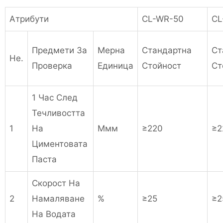
Атрибути
CL-WR-50
CL
Предмети За
Мерна
Стандартна
Ст
Не.
Проверка
Единица
Стойност
Ст
1 Час След
Течливостта
1
На
Ммм
≥220
≥2
Циментовата
Паста
Скорост На
2
Намаляване
%
≥25
≥2
На Водата