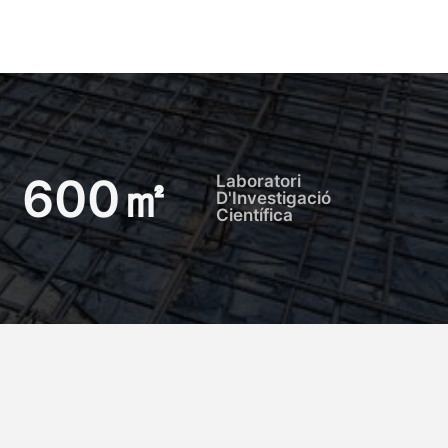
600
㎡
Laboratori
D'Investigació
Científica