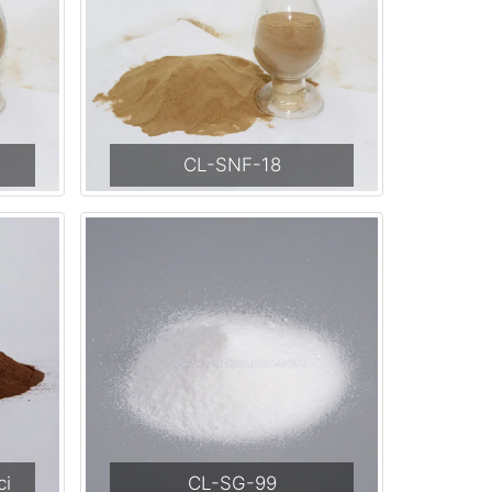
CL-SNF-18
ci
CL-SG-99