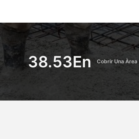
38.53
En
Cobrir Una Àrea