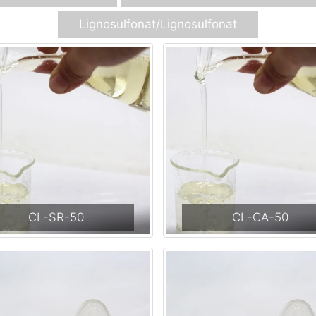
Lignosulfonat/lignosulfonat
CL-SR-50
CL-CA-50