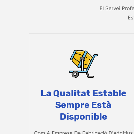
El Servei Prof
Es
La Qualitat Estable
Sempre Està
Disponible
Com A Empresa De Fabricació D'additius