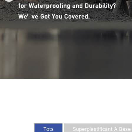
Tots
Superplastificant A Base 