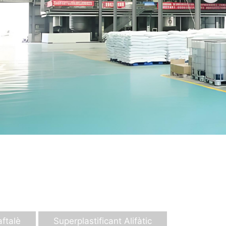
ftalè
Superplastificant Alifàtic