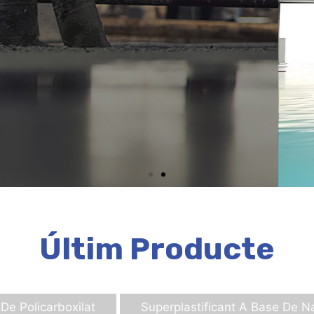
Últim Producte
De Policarboxilat
Superplastificant A Base De Na