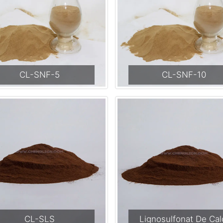
CL-SNF-5
CL-SNF-10
CL-SLS
Lignosulfonat De Cal