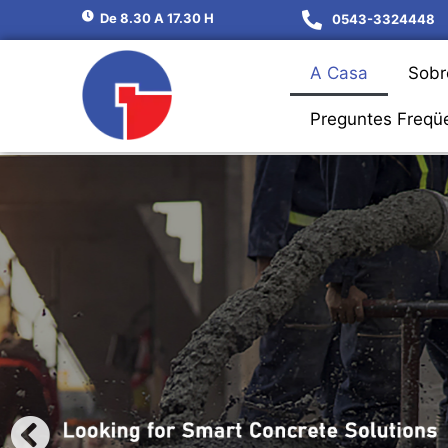
De 8.30 A 17.30 H
0543-3324448
A Casa
Sobr
Preguntes Freqü