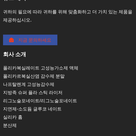
귀하의 필요에 따라 귀하를 위해 맞춤화하고 더 가치 있는 제품을
제공하십시오.
지금 문의하세요
회사 소개
폴리카복실레이트 고성능가소제 액체
폴리카르복실산염 감수제 분말
나프탈렌계 고성능감수제
지방족 슈퍼 플라 스틱 라이저
리그노술포네이트/리그노술포네이트
지연제-소도듐 글루코 네이트
실리카 흄
분산제