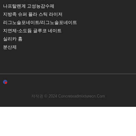
나프탈렌계 고성능감수제
지방족 슈퍼 플라 스틱 라이저
리그노술포네이트/리그노술포네이트
지연제-소도듐 글루코 네이트
실리카 흄
분산제
저작권 © 2024 Concreteadmixturecn.com