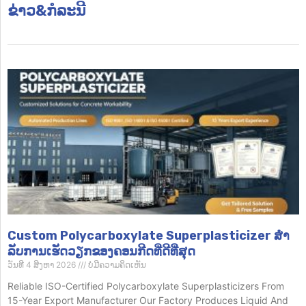
ຂ່າວ&ກໍລະນີ
Custom Polycarboxylate Superplasticizer ສໍາ
ລັບການເຮັດວຽກຂອງຄອນກີດທີ່ດີທີ່ສຸດ
ວັນທີ 4 ສິງຫາ 2026
ບໍ່​ມີ​ຄວາມ​ຄິດ​ເຫັນ
Reliable ISO-Certified Polycarboxylate Superplasticizers From
15-Year Export Manufacturer Our Factory Produces Liquid And