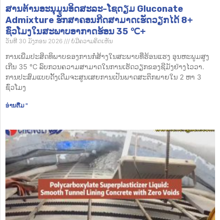
ສານຕ້ານອະນຸມູນອິດສະລະ-ໂຊດຽມ Gluconate
Admixture ຮັກສາຄອນກີດສາມາດເຮັດວຽກໄດ້ 8+
ຊົ່ວໂມງໃນສະພາບອາກາດຮ້ອນ 35 ℃+
ວັນທີ 30 ມັງກອນ 2026
ບໍ່​ມີ​ຄວາມ​ຄິດ​ເຫັນ
ການເພີ່ມປະສິດທິພາບຂອງການກໍ່ສ້າງໃນສະພາບທີ່ຮ້ອນແຮງ ອຸນຫະພູມສູງ
ເກີນ 35 ℃ ລົບກວນຄວາມສາມາດໃນການເຮັດວຽກຂອງຊີມັງຢ່າງໄວວາ.
ການປະສົມແບບດັ້ງເດີມຈະສູນເສຍການເປັນພາດສະຕິກພາຍໃນ 2 ຫາ 3
ຊົ່ວໂມງ
ອ່ານ​ຕື່ມ "