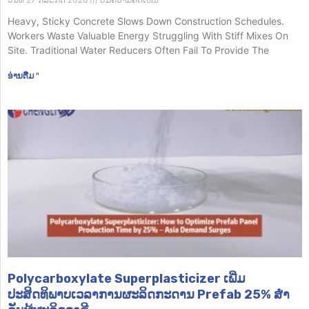
Heavy, Sticky Concrete Slows Down Construction Schedules.
Workers Waste Valuable Energy Struggling With Stiff Mixes On
Site. Traditional Water Reducers Often Fail To Provide The
ອ່ານ​ຕື່ມ "
Polycarboxylate Superplasticizer ເພີ່ມ
ປະສິດທິພາບເວລາການຜະລິດກະດານ Prefab 25% ສໍາ