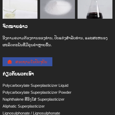
ຈົດໝາຍຂ່າວ
ອີງຕາມຄວາມຕ້ອງການຂອງທ່ານ, ປັບແຕ່ງສໍາລັບທ່ານ, ແລະສະຫນອງ
ຜະລິດຕະພັນທີ່ມີຄຸນຄ່າຫຼາຍຂຶ້ນ.
ສອບ​ຖາມ​ໃນ​ປັດ​ຈຸ​ບັນ​
ກ່ຽວ​ກັບ​ພວກ​ເຮົາ
Polycarboxylate Superplasticizer Liquid
Polycarboxylate Superplasticizer Powder
Naphthalene ທີ່ອີງໃສ່ Superplasticizer
Aliphatic Superplasticizer
Lignosulphonate / Lignosulphonate