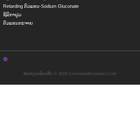
Retarding ຕົວແທນ-Sodium Gluconate
ຊິລິກາຟູມ
ຕົວແທນກະຈາຍ
ສະຫງວນລິຂະສິດ © 2024 Concreteadmixturecn.com