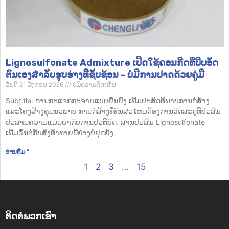
Lignosulfonate Admixture ເປີດໃຊ້ຄອນກີດທີ່ບີບອັດ
ຕົນເອງສໍາລັບຮູບຮ່າງທີ່ຊັບຊ້ອນ - ບໍ່ມີການປາດດ້ວຍຄູ່ມື
ວັນທີ 21 ມັງກອນ 2026
ບໍ່​ມີ​ຄວາມ​ຄິດ​ເຫັນ
Subtitle: ການກະແຈກກະຈາຍແບບຍືນຍົງ ເພີ່ມປະສິດທິພາບການກໍ່ສ້າງ
ແລະໂຄງສ້າງຄຸນນະພາບ ການກໍ່ສ້າງທີ່ທັນສະໄຫມຕ້ອງການວັດສະດຸທີ່ປະສົມ
ປະສານຄວາມແມ່ນຍໍາກັບການປະຕິບັດ. ສານປະສົມ Lignosulfonate
ເພີ່ມຂຶ້ນຕໍ່ກັບສິ່ງທ້າທາຍນີ້ຢ່າງບໍ່ຢຸດຢັ້ງ.
ອ່ານ​ຕື່ມ "
1
2
3
…
15
ຕິດ​ຕໍ່​ພວກ​ເຮົາ