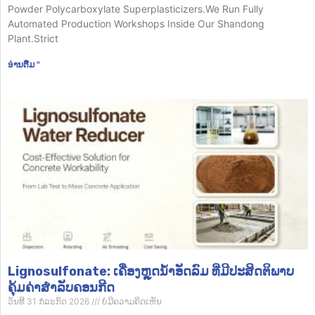
Powder Polycarboxylate Superplasticizers.We Run Fully
Automated Production Workshops Inside Our Shandong
Plant.Strict
ອ່ານ​ຕື່ມ "
Lignosulfonate: ເຄື່ອງຫຼຸດນໍ້າອັດລົມ ທີ່ມີປະສິດຕິພາບ
ຄຸ້ມຄ່າສຳລັບຄອນກີດ
ວັນທີ 31 ກໍລະກົດ 2026
ບໍ່​ມີ​ຄວາມ​ຄິດ​ເຫັນ