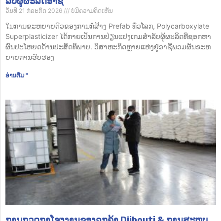
ລັບຜູ້ຜະລິດອາຊີ
ວັນທີ 21 ກໍລະກົດ 2026
ບໍ່​ມີ​ຄວາມ​ຄິດ​ເຫັນ
ໃນການຂະຫຍາຍຕົວຂອງການກໍ່ສ້າງ Prefab ທົ່ວໂລກ, Polycarboxylate
Superplasticizer ໄດ້ກາຍເປັນການປ່ຽນແປງເກມສໍາລັບຜູ້ຜະລິດທີ່ຊອກຫາ
ຜົນປະໂຫຍດດ້ານປະສິດທິພາບ. ວິ​ສາ​ຫະ​ກິດ​ຫຼາຍ​ແຫ່ງ​ຢູ່​ອາ​ຊີ​ພວມ​ຜັນ​ຂະ​ຫ
ຍາຍ​ການ​ຮັບ​ຮອງ
ອ່ານ​ຕື່ມ "
ການກວດກາໂຮງງານຂອງລູກຄ້າ Djibouti & ການສະຫຼຸບ