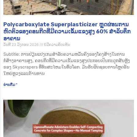
Polycarboxylate Superplasticizer ຫຼຸດຜ່ອນການ
ຫົດຕົວຂອງຄອນກີດທີ່ມີຄວາມເຂັ້ມແຂງສູງ 60% ສໍາລັບຕຶກ
ອາຄານ
ວັນທີ 23 ມັງກອນ 2026
ບໍ່​ມີ​ຄວາມ​ຄິດ​ເຫັນ
Subtitle: ການປ່ຽນແປງເກມສໍາລັບຄວາມຫມັ້ນຄົງຂອງໂຄງສ້າງໃນການ
ກໍ່ສ້າງອາຄານສູງ, ຄອນກີດທີ່ມີຄວາມເຂັ້ມແຂງສູງປະກອບເປັນກະດູກສັນຫຼັງ
ຂອງ Skyscrapers ທີ່ທັນສະໄຫມໃນທົ່ວໂລກ. ມັນຮັບຜິດຊອບການໂຫຼດອັນ
ໃຫຍ່ຫຼວງແລະຕ້ານທານ
ອ່ານ​ຕື່ມ "