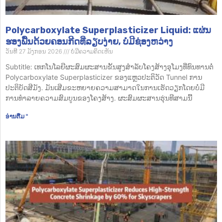
Polycarboxylate Superplasticizer Liquid: ແຜ່ນ
ຮອງພື້ນດ້ວຍຄອນກີດທີ່ລຽບງ່າຍ, ບໍ່ມີຊ່ອງຫວ່າງ
ວັນທີ 27 ມັງກອນ 2026
ບໍ່​ມີ​ຄວາມ​ຄິດ​ເຫັນ
Subtitle: ເທກໂນໂລຍີຜະສົມຜະສານຂັ້ນສູງສໍາລັບໂຄງສ້າງອຸໂມງທີ່ທົນທານຕໍ່
Polycarboxylate Superplasticizer ຂອງແຫຼວປະຕິວັດ Tunnel ການ
ປະຕິບັດສີມັງ. ມັນເສີມຂະຫຍາຍຄວາມສາມາດໃນການເຮັດວຽກໂດຍບໍ່ມີ
ການທໍາລາຍຄວາມສົມບູນຂອງໂຄງສ້າງ. ຜະສົມຜະສານຮຸ່ນທີສາມນີ້
ອ່ານ​ຕື່ມ "