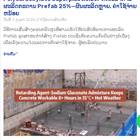
ຜະລິດກະດານ Prefab 25%—ຜົນຜະລິດຫຼາຍ, ຄ່າໃຊ້ຈ່າຍ
ຫນ້ອຍ
ວັນທີ 3 ກຸມພາ 2026
ບໍ່​ມີ​ຄວາມ​ຄິດ​ເຫັນ
ວິທີການເສີມສ້າງຄອນກຣີດຮຸ່ນທີສາມເຮັດໃຫ້ປະສິດທິພາບການຜະລິດ
Prefab ອຸດສາຫະກໍາກໍ່ສ້າງ Prefab ປະເຊີນກັບຄວາມກົດດັນຢ່າງຕໍ່ເນື່ອງ
ເພື່ອເລັ່ງຄວາມໄວແລະການຕັດຄ່າໃຊ້ຈ່າຍ. ຜູ້ຜະລິດປະມານ
ອ່ານ​ຕື່ມ "