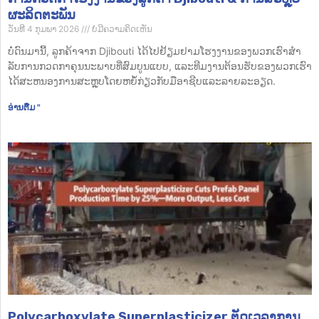
ຜະລິດຕະພັນ
ວັນທີ 4 ກຸມພາ 2026
ບໍ່​ມີ​ຄວາມ​ຄິດ​ເຫັນ
ບໍ່ດົນມານີ້, ລູກຄ້າຈາກ Djibouti ໄດ້ໄປຢ້ຽມຢາມໂຮງງານຂອງພວກເຮົາສໍາ
ລັບການກວດກາຄຸນນະພາບທີ່ສົມບູນແບບ, ແລະທີມງານຕ້ອນຮັບຂອງພວກເຮົາ
ໄດ້ສະຫນອງການສະຫຼຸບໂດຍຫຍໍ້ກ່ຽວກັບມືອາຊີບແລະລາຍລະອຽດ.
ອ່ານ​ຕື່ມ "
Polycarboxylate Superplasticizer ຕັດເວລາການ