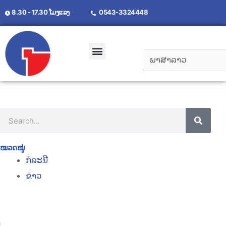
8.30 - 17.30 ໂມງແລງ
0543-3324448
ກ່ຽວ​ກັບ​ພວກ​ເຮົາ
ໝວດໝູ່
ກໍລະນີ
ຂ່າວ